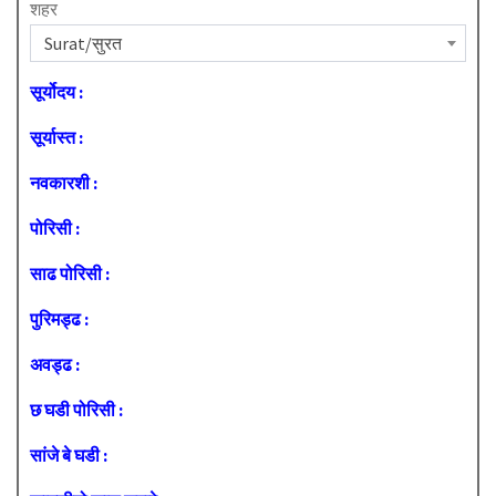
शहर
Surat/सुरत
सूर्योदय :
सूर्यास्त :
नवकारशी :
पोरिसी :
साढ पोरिसी :
पुरिमड्ढ :
अवड्ढ :
छ घडी पोरिसी :
सांजे बे घडी :